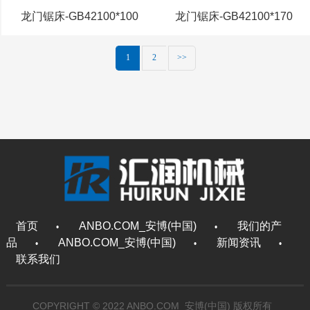
龙门锯床-GB42100*100
龙门锯床-GB42100*170
1
2
>>
首页
ANBO.COM_安博(中国)
我们的产
•
•
品
ANBO.COM_安博(中国)
新闻资讯
•
•
•
联系我们
COPYRIGHT © 2022 ANBO.COM_安博(中国) 版权所有