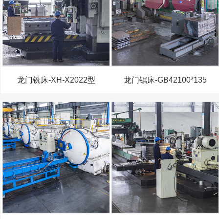
龙门铣床-XH-X2022型
龙门锯床-GB42100*135