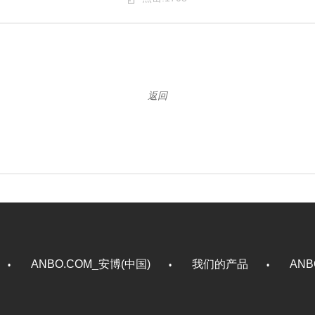
返回
ANBO.COM_安博(中国)
我们的产品
ANB
•
•
•