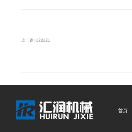
上一篇: 122121
首页