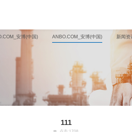
O.COM_安博(中国)
ANBO.COM_安博(中国)
新闻资
111
点击:1708