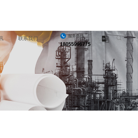
服务热线
讯
联系我们
18055996775