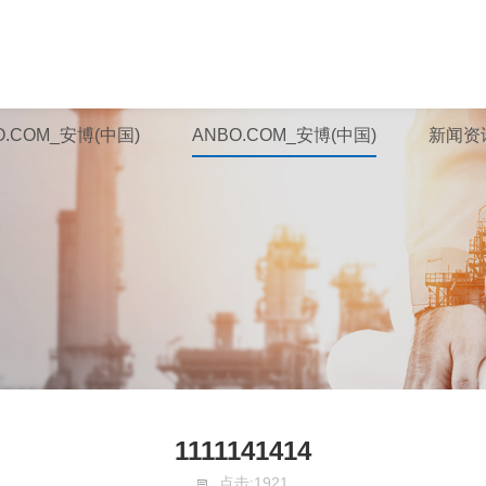
O.COM_安博(中国)
ANBO.COM_安博(中国)
新闻资
1111141414
点击:1921