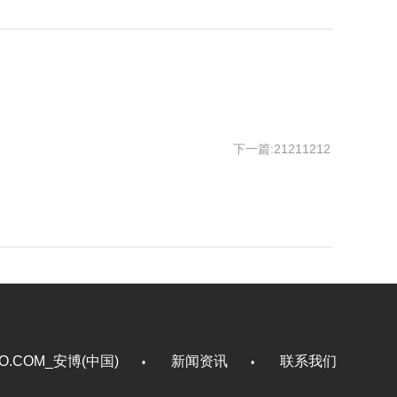
下一篇:21211212
O.COM_安博(中国)
新闻资讯
联系我们
•
•